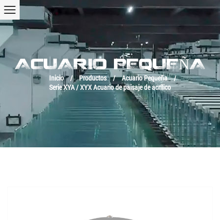
ACUARIO PEQUEÑA
Inicio
/
Productos
/
Acuario Pequeña
/
Serie XYA / XYX Acuario de paisaje de acrílico