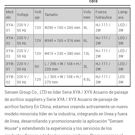
cara
Mod
Volt
Volu
Fuerza
Lámp
Voltaje
Tamaño
elo
aje
men
hidráulica
ara
XYA-
220 V /
HJ-111 /
LED /
12V
Φ290 × 150 × 265 mm
4L
01
50 Hz
2W
3W
XYA-
220 V /
HJ-111 /
LED /
12V
Φ345 × 165 × 316 mm
6L
02
50 Hz
2W
3W
XYA-
220 V /
HJ-111 /
LED /
12V
Φ415 × 230 × 380 mm
13L
03
50 Hz
2W
3W
XYB-
220 V /
L / 296 × W / 168 × H /
HJ-111 /
LED /
5V
3L
01
50 Hz
220 mm
2W
3W
XYB-
220 V /
L / 365 × W / 168 × H /
HJ-111 /
LED
12V
4.5L
02
50 Hz
270 mm
2W
3W
Sensen Group Co., LTD es líder
Serie XYA / XYX Acuario de paisaje
de acrílico suppliers
y
Serie XYA / XYX Acuario de paisaje de
acrílico factory
En China, estamos creando activamente un nuevo
modelo minorista líder en la industria, integrando en línea y fuera
de línea, desarrollando y promocionando la aplicación "Sensen
House" y extendiendo la experiencia y los servicios de los