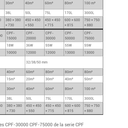
30m³
40m³
60m³
80m³
100 m³
38L
50L
75L
170L
3000L
0
380 × 380
450 × 450
450 × 450
600 × 600
750 × 750
× 730
× 550
× 715
× 815
× 880
CPF-
CPF-
CPF-
CPF-
CPF-
00
15000
20000
30000
50000
75000
18W
36W
55W
55W
55W
10000
12000
12000
13000
13000
32/38/50 mm
40m²
60m²
80m²
80m²
80m²
15m³
20m³
30m³
40m³
50m³
30m³
40m³
60m³
80m³
100 m³
38L
50L
75L
170L
3000L
80
380 × 380
450 × 450
450 × 450
600 × 600
750 × 750
× 730
× 550
× 715
× 815
× 880
ques CPF-30000 CPF-75000 de la serie CPF