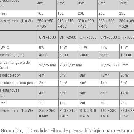
a estanques
4m³
6m³
8m³
8m³
12m³
vos
real
16L
16L
20L
20L
25L
ones en mm （L × W ×
250 × 250
310 × 310
310 × 310
380 × 380
380 × 38
× 405
× 405
× 495
× 410
× 520
CPF-1500
CPF-2500
CPF-3500
CPF-5000 CPF-100
 UV-C
9W
11W
11W
11W
11W
máximo （L / h）
4000
6000
7000
9000
10000
r de manguera de
20/25 mm
20/25/32 mm
20/25/32/38 mm
Outiet 、
e del colador
4m²
8m²
8m²
12m²
20m²
a estanques con peces
2m³
3 m³
4m³
4m³
6m³
a estanques
4m³
6m³
8m³
8m³
12m³
vos
real
16L
16L
20L
20L
25L
ones en mm （L × W ×
250 × 250
310 × 310
310 × 310
380 × 380
380 × 3
× 405
× 405
× 495
× 410
× 520
Group Co., LTD es líder
Filtro de prensa biológico para estan