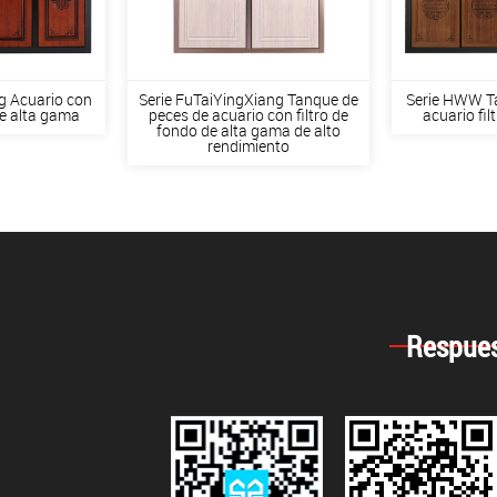
g Acuario con
Serie FuTaiYingXiang Tanque de
Serie HWW T
de alta gama
peces de acuario con filtro de
acuario fil
fondo de alta gama de alto
rendimiento
Respues