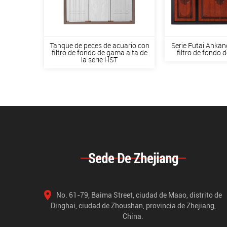
peces con
Tanque de peces de acuario con
Serie Futai Ankan
 calidad y
filtro de fondo de gama alta de
filtro de fondo 
la serie HST
Sede De Zhejiang
No. 61-79, Baima Street, ciudad de Maao, distrito de
Dinghai, ciudad de Zhoushan, provincia de Zhejiang,
China.