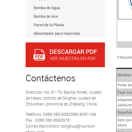
Bomba de Agua
Bomba de Aire
Pared de la Planta
Alimentador para mascotas
DESCARGAR PDF
VER MUESTRA EN PDF
Filtració
Contáctenos
Modeloo
Poder de
Dirección: No. 61-79, Baima Street, ciudad
Flujo má
de Maao, distrito de Dinghai, ciudad de
Adaptado
Zhoushan, provincia de Zhejiang, China.
salida/e
Superfici
Teléfono: 0086 580 8082088/8081168
Fax : 0086 580 8080978
Apto par
Correo electrónico: songhua@sunsun-
peces
china.com