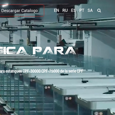
EN
RU
ES
PT
SA
Descargar Catalogo
GICA PARA
 para estanques CPF-30000 CPF-75000 de la serie CPF