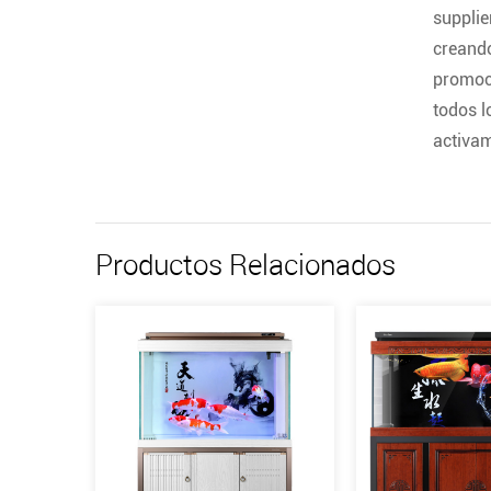
supplie
creando
promoci
todos l
activam
Productos Relacionados