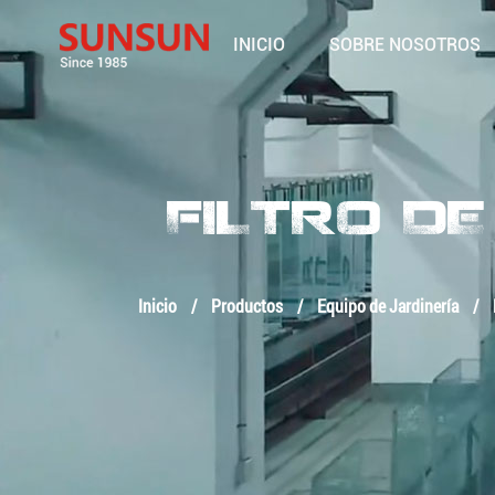
INICIO
SOBRE NOSOTROS
FILTRO D
Inicio
/
Productos
/
Equipo de Jardinería
/