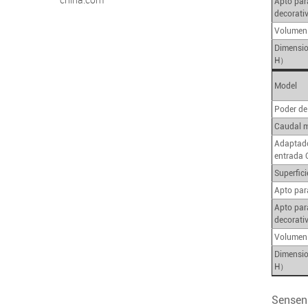
Apto par
decorati
Volumen 
Dimensi
H）
Model
Poder de
Caudal 
Adaptado
entrada 
Superfici
Apto par
Apto par
decorati
Volumen 
Dimensi
H）
Sensen 