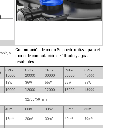
Conmutación de modo Se puede utilizar para el
able, a
modo de conmutación de filtrado y aguas
residuales
CPF-
CPF-
CPF-
CPF-
CPF-
0
15000
20000
30000
50000
75000
18W
36W
55W
55W
55W
10000
12000
12000
13000
13000
32/38/50 mm
40m²
60m²
80m²
80m²
80m²
15m³
20m³
30m³
40m³
50m³