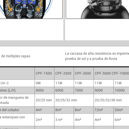
La carcasa de alta resistencia es imperme
n de múltiples capas
prueba de sol y a prueba de lluvia
CPF-1500
CPF-2500
CPF-3500
CPF-5000 CPF-1000
 UV-C
9W
11W
11W
11W
11W
ximo (L/h)
4000
6000
7000
9000
10000
r de manguera de
20/25 mm
20/25/32 mm
20/25/32/38 mm
ntrada
e del colador
4m²
8m²
8m²
12m²
20m²
a estanques con
2m³
3 m³
4m³
4m³
6m³