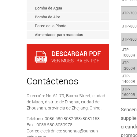
JTP-600
Bomba de Agua
JTP-700
Bomba de Aire
Pared de la Planta
JTP-800
Alimentador para mascotas
JTP-900
JTP-
DESCARGAR PDF
10000R
VER MUESTRA EN PDF
JTP-
12000R
JTP-
Contáctenos
14000R
JTP-
Dirección: No. 61-79, Baima Street, ciudad
16000R
de Maao, distrito de Dinghai, ciudad de
Zhoushan, provincia de Zhejiang, China.
Sensen 
supplie
Teléfono: 0086 580 8082088/8081168
Fax : 0086 580 8080978
creando
Correo electrónico: songhua@sunsun-
promoci
china.com