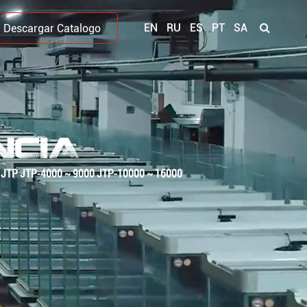
EN
RU
ES
PT
SA
Descargar Catalogo
NCIA
ie JTP JTP-4000 ~ 9000 JTP-10000 ~ 16000