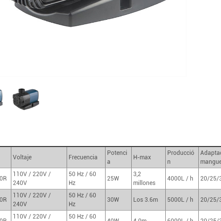
Potenci
Producció
Adapta
Voltaje
Frecuencia
H-max
a
n
mangue
110V / 220V /
50 Hz / 60
3,2
0R
25W
4000L / h
20/25/
240V
Hz
millones
110V / 220V /
50 Hz / 60
0R
30W
Los 3.6m
5000L / h
20/25/
240V
Hz
110V / 220V /
50 Hz / 60