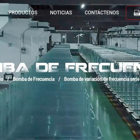
PRODUCTOS
NOTICIAS
CONTÁCTENOS
BA DE FRECUE
io
/
Bomba de Frecuencia
/
Bomba de variación de frecuencia ser