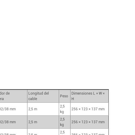
dor de
Longitud del
Dimensiones L × W ×
Peso
ra
cable
H
2,5
32/38 mm
2,5 m
256 × 123 × 137 mm
kg
2,5
32/38 mm
2,5 m
256 × 123 × 137 mm
kg
2,5