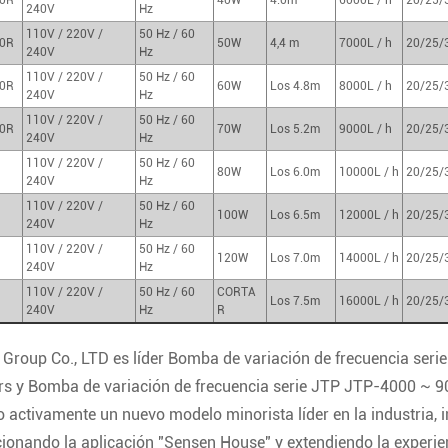
0R
40W
4.0m
6000L / h
20/25/
240V
Hz
110V / 220V /
50 Hz / 60
0R
50W
4,4 m
7000L / h
20/25/
240V
Hz
110V / 220V /
50 Hz / 60
0R
60W
Los 4.8m
8000L / h
20/25/
240V
Hz
110V / 220V /
50 Hz / 60
0R
70W
Los 5.2m
9000L / h
20/25/
240V
Hz
110V / 220V /
50 Hz / 60
80W
Los 6.0m
10000L / h
20/25/
240V
Hz
110V / 220V /
50 Hz / 60
100W
Los 6.5m
12000L / h
20/25/
240V
Hz
110V / 220V /
50 Hz / 60
120W
Los 7.0m
14000L / h
20/25/
240V
Hz
110V / 220V /
50 Hz / 60
CORTA
Los 7.5m
16000L / h
20/25/
240V
Hz
R
Group Co., LTD es líder
Bomba de variación de frecuencia ser
rs
y
Bomba de variación de frecuencia serie JTP JTP-4000 ~ 
 activamente un nuevo modelo minorista líder en la industria, in
onando la aplicación "Sensen House" y extendiendo la experien