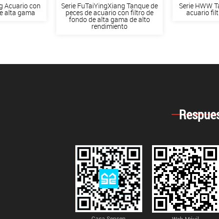
g Acuario con
Serie FuTaiYingXiang Tanque de
Serie HWW T
de alta gama
peces de acuario con filtro de
acuario fil
fondo de alta gama de alto
rendimiento
Respues
Casa Sensen