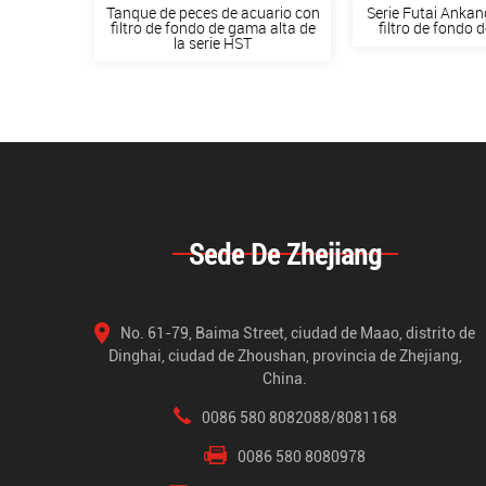
peces con
Tanque de peces de acuario con
Serie Futai Ankan
 calidad y
filtro de fondo de gama alta de
filtro de fondo 
la serie HST
Sede De Zhejiang
No. 61-79, Baima Street, ciudad de Maao, distrito de
Dinghai, ciudad de Zhoushan, provincia de Zhejiang,
China.
0086 580 8082088/8081168
0086 580 8080978