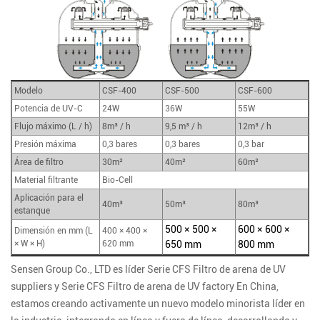
Modelo
CSF-400
CSF-500
CSF-600
Potencia de UV-C
24W
36W
55W
Flujo máximo (L / h)
8m³ / h
9,5 m³ / h
12m³ / h
Presión máxima
0,3 bares
0,3 bares
0,3 bar
Área de filtro
30m²
40m²
60m²
Material filtrante
Bio-Cell
Aplicación para el
40m³
50m³
80m³
estanque
500 × 500 ×
600 × 600 ×
Dimensión en mm (L
400 × 400 ×
× W × H)
620 mm
650 mm
800 mm
Sensen Group Co., LTD es líder
Serie CFS Filtro de arena de UV
suppliers
y
Serie CFS Filtro de arena de UV factory
En China,
estamos creando activamente un nuevo modelo minorista líder en