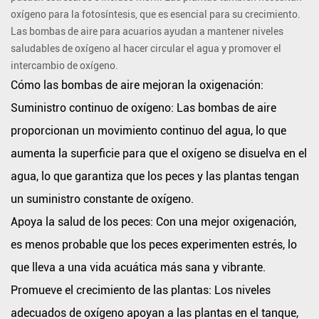
para
oxígeno para la fotosíntesis, que es esencial para su crecimiento.
la
Las bombas de aire para acuarios ayudan a mantener niveles
vida
saludables de oxígeno al hacer circular el agua y promover el
intercambio de oxígeno.
acuática
Cómo las bombas de aire mejoran la oxigenación:
La
importancia
Suministro continuo de oxígeno:
Las bombas de aire
del
proporcionan un movimiento continuo del agua, lo que
oxígeno
aumenta la superficie para que el oxígeno se disuelva en el
en
agua, lo que garantiza que los peces y las plantas tengan
ambientes
un suministro constante de oxígeno.
acuáticos
Cómo
Apoya la salud de los peces:
Con una mejor oxigenación,
las
es menos probable que los peces experimenten estrés, lo
bombas
que lleva a una vida acuática más sana y vibrante.
de
Promueve el crecimiento de las plantas:
Los niveles
aire
adecuados de oxígeno apoyan a las plantas en el tanque,
mejoran