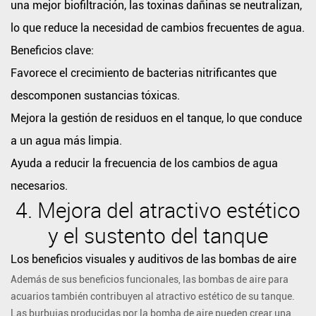
una mejor biofiltración, las toxinas dañinas se neutralizan,
del
lo que reduce la necesidad de cambios frecuentes de agua.
tanque
Los
Beneficios clave:
beneficios
Favorece el crecimiento de bacterias nitrificantes que
visuales
descomponen sustancias tóxicas.
y
Mejora la gestión de residuos en el tanque, lo que conduce
auditivos
a un agua más limpia.
de
las
Ayuda a reducir la frecuencia de los cambios de agua
bombas
necesarios.
de
4.
Mejora del atractivo estético
aire
y el sustento del tanque
Cómo
las
Los beneficios visuales y auditivos de las bombas de aire
bombas
Además de sus beneficios funcionales, las bombas de aire para
de
acuarios también contribuyen al atractivo estético de su tanque.
Las burbujas producidas por la bomba de aire pueden crear una
aire