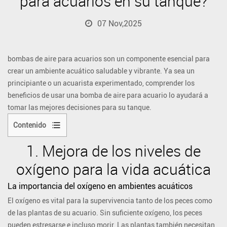
para acuarios en su tanque?
07 Nov,2025
bombas de aire para acuarios
son un componente esencial para
crear un ambiente acuático saludable y vibrante. Ya sea un
principiante o un acuarista experimentado, comprender los
beneficios de usar una bomba de aire para acuario lo ayudará a
tomar las mejores decisiones para su tanque.
Contenido
1.
1.
Mejora de los niveles de
Mejora
oxígeno para la vida acuática
de
los
La importancia del oxígeno en ambientes acuáticos
niveles
El oxígeno es vital para la supervivencia tanto de los peces como
de
de las plantas de su acuario. Sin suficiente oxígeno, los peces
oxígeno
pueden estresarse e incluso morir. Las plantas también necesitan