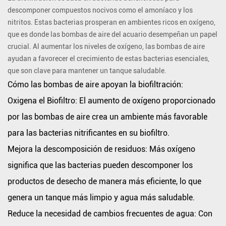
las
descomponer compuestos nocivos como el amoníaco y los
bombas
nitritos. Estas bacterias prosperan en ambientes ricos en oxígeno,
de
que es donde las bombas de aire del acuario desempeñan un papel
aire
crucial. Al aumentar los niveles de oxígeno, las bombas de aire
apoyan
ayudan a favorecer el crecimiento de estas bacterias esenciales,
la
que son clave para mantener un tanque saludable.
biofiltración:
Cómo las bombas de aire apoyan la biofiltración:
Beneficios
Oxigena el Biofiltro:
El aumento de oxígeno proporcionado
clave:
por las bombas de aire crea un ambiente más favorable
4.
para las bacterias nitrificantes en su biofiltro.
Mejora
Mejora la descomposición de residuos:
Más oxígeno
del
atractivo
significa que las bacterias pueden descomponer los
estético
productos de desecho de manera más eficiente, lo que
y
genera un tanque más limpio y agua más saludable.
el
Reduce la necesidad de cambios frecuentes de agua:
Con
sustento