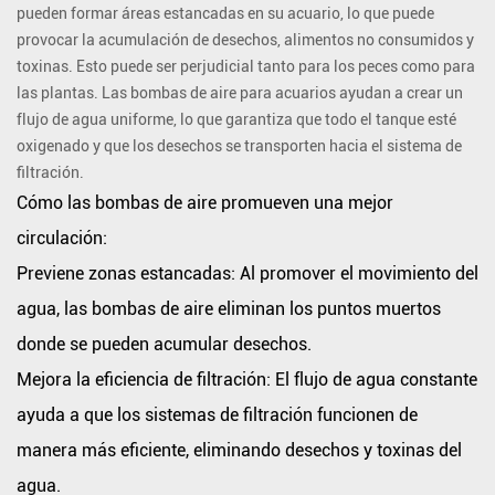
es
pueden formar áreas estancadas en su acuario, lo que puede
importante
provocar la acumulación de desechos, alimentos no consumidos y
toxinas. Esto puede ser perjudicial tanto para los peces como para
una
las plantas. Las bombas de aire para acuarios ayudan a crear un
circulación
flujo de agua uniforme, lo que garantiza que todo el tanque esté
adecuada
oxigenado y que los desechos se transporten hacia el sistema de
Cómo
filtración.
las
Cómo las bombas de aire promueven una mejor
bombas
circulación:
de
Previene zonas estancadas:
Al promover el movimiento del
aire
promueven
agua, las bombas de aire eliminan los puntos muertos
una
donde se pueden acumular desechos.
mejor
Mejora la eficiencia de filtración:
El flujo de agua constante
circulación:
ayuda a que los sistemas de filtración funcionen de
Beneficios
manera más eficiente, eliminando desechos y toxinas del
clave:
agua.
3.