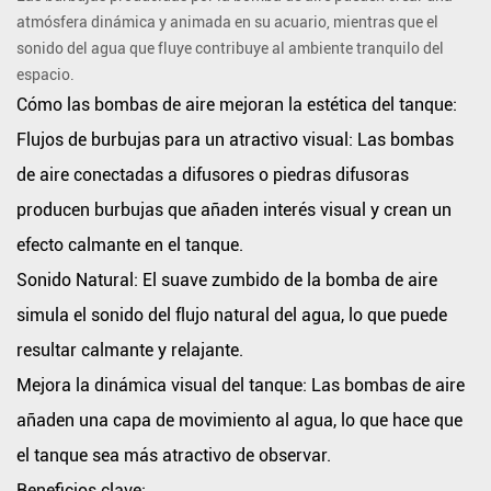
atmósfera dinámica y animada en su acuario, mientras que el
mejoran
sonido del agua que fluye contribuye al ambiente tranquilo del
la
espacio.
estética
Cómo las bombas de aire mejoran la estética del tanque:
del
Flujos de burbujas para un atractivo visual:
Las bombas
tanque:
de aire conectadas a difusores o piedras difusoras
Beneficios
clave:
producen burbujas que añaden interés visual y crean un
5.
efecto calmante en el tanque.
Optimizado
Sonido Natural:
El suave zumbido de la bomba de aire
para
simula el sonido del flujo natural del agua, lo que puede
especies
resultar calmante y relajante.
acuáticas
específicas
Mejora la dinámica visual del tanque:
Las bombas de aire
Personalización
añaden una capa de movimiento al agua, lo que hace que
de
el tanque sea más atractivo de observar.
las
Beneficios clave: