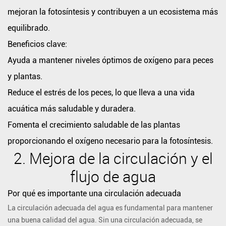
mejoran la fotosíntesis y contribuyen a un ecosistema más
la
oxigenación:
equilibrado.
Beneficios
Beneficios clave:
clave:
Ayuda a mantener niveles óptimos de oxígeno para peces
2.
y plantas.
Mejora
Reduce el estrés de los peces, lo que lleva a una vida
de
la
acuática más saludable y duradera.
circulación
Fomenta el crecimiento saludable de las plantas
y
proporcionando el oxígeno necesario para la fotosíntesis.
el
2.
Mejora de la circulación y el
flujo
flujo de agua
de
agua
Por qué es importante una circulación adecuada
Por
La circulación adecuada del agua es fundamental para mantener
qué
una buena calidad del agua. Sin una circulación adecuada, se