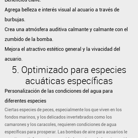
condiciones
Agrega belleza e interés visual al acuario a través de
del
agua
burbujas.
para
Crea una atmósfera auditiva calmante y calmante con el
diferentes
zumbido de la bomba.
especies
Mejora el atractivo estético general y la vivacidad del
Cómo
acuario.
benefician
5.
Optimizado para especies
las
bombas
acuáticas específicas
de
Personalización de las condiciones del agua para
aire
diferentes especies
a
Ciertas especies de peces, especialmente los que viven en los
especies
fondos marinos, y los delicados invertebrados como los
específicas:
camarones y los caracoles, requieren condiciones de agua
Beneficios
específicas para prosperar. Las bombas de aire para acuarios le
clave: