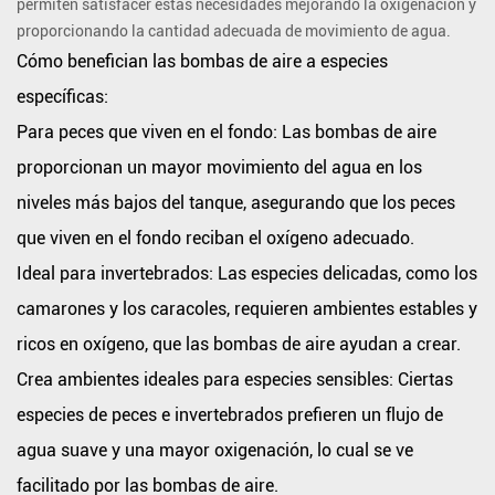
permiten satisfacer estas necesidades mejorando la oxigenación y
6.
proporcionando la cantidad adecuada de movimiento de agua.
Energéticamente
Cómo benefician las bombas de aire a especies
eficiente
específicas:
y
Para peces que viven en el fondo:
Las bombas de aire
rentable
proporcionan un mayor movimiento del agua en los
Aireación
de
niveles más bajos del tanque, asegurando que los peces
acuario
que viven en el fondo reciban el oxígeno adecuado.
económica
Ideal para invertebrados:
Las especies delicadas, como los
Por
camarones y los caracoles, requieren ambientes estables y
qué
ricos en oxígeno, que las bombas de aire ayudan a crear.
las
Crea ambientes ideales para especies sensibles:
bombas
Ciertas
de
especies de peces e invertebrados prefieren un flujo de
aire
agua suave y una mayor oxigenación, lo cual se ve
son
facilitado por las bombas de aire.