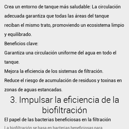
Impulsar
Crea un entorno de tanque más saludable:
La circulación
la
adecuada garantiza que todas las áreas del tanque
eficiencia
reciban el mismo trato, promoviendo un ecosistema limpio
de
y equilibrado.
la
Beneficios clave:
biofiltración
El
Garantiza una circulación uniforme del agua en todo el
papel
tanque.
de
Mejora la eficiencia de los sistemas de filtración.
las
Reduce el riesgo de acumulación de residuos y toxinas en
bacterias
zonas de aguas estancadas.
beneficiosas
3.
Impulsar la eficiencia de la
en
la
biofiltración
filtración
El papel de las bacterias beneficiosas en la filtración
Cómo
La biofiltración se basa en bacterias beneficiosas para