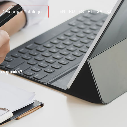
EN
RU
ES
PT
SA
Descargar Catalogo
eces grandes?