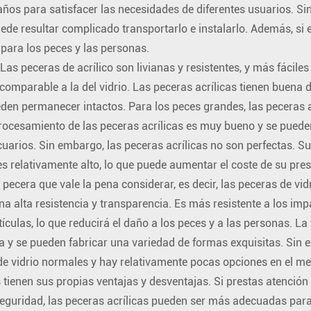
ños para satisfacer las necesidades de diferentes usuarios. Sin
de resultar complicado transportarlo e instalarlo. Además, si e
para los peces y las personas.
as peceras de acrílico son livianas y resistentes, y más fáciles 
omparable a la del vidrio. Las peceras acrílicas tienen buena d
den permanecer intactos. Para los peces grandes, las peceras 
rocesamiento de las peceras acrílicas es muy bueno y se pueden
arios. Sin embargo, las peceras acrílicas no son perfectas. Su 
 es relativamente alto, lo que puede aumentar el coste de su pre
de pecera que vale la pena considerar, es decir, las peceras de v
una alta resistencia y transparencia. Es más resistente a los imp
tículas, lo que reducirá el daño a los peces y a las personas. L
y se pueden fabricar una variedad de formas exquisitas. Sin em
 de vidrio normales y hay relativamente pocas opciones en el m
 tienen sus propias ventajas y desventajas. Si prestas atención 
seguridad, las peceras acrílicas pueden ser más adecuadas para t