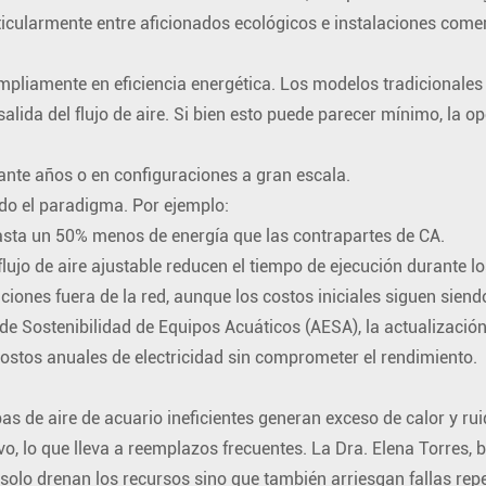
cularmente entre aficionados ecológicos e instalaciones comer
pliamente en eficiencia energética. Los modelos tradicionale
alida del flujo de aire. Si bien esto puede parecer mínimo, la 
nte años o en configuraciones a gran escala.
do el paradigma. Por ejemplo:
asta un 50% menos de energía que las contrapartes de CA.
jo de aire ajustable reducen el tiempo de ejecución durante l
ones fuera de la red, aunque los costos iniciales siguen siend
 de Sostenibilidad de Equipos Acuáticos (AESA), la actualizaci
costos anuales de electricidad sin comprometer el rendimiento.
as de aire de acuario ineficientes generan exceso de calor y ru
tivo, lo que lleva a reemplazos frecuentes. La Dra. Elena Torres,
solo drenan los recursos sino que también arriesgan fallas repe