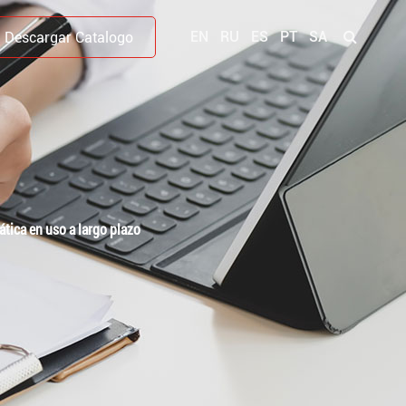
EN
RU
ES
PT
SA
Descargar Catalogo
ática en uso a largo plazo