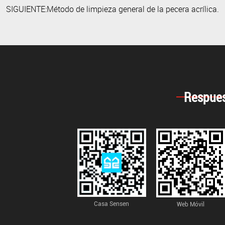
SIGUIENTE:Método de limpieza general de la pecera acrílica.
Respues
Casa Sensen
Web Móvil